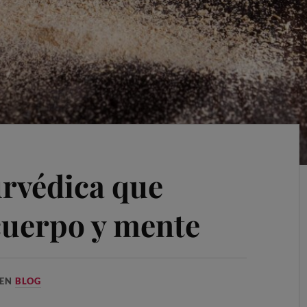
urvédica que
 cuerpo y mente
EN
BLOG