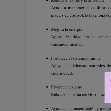
Reduce el estrés y la ansiedad
Ayuda a mantener el equilibrio
niveles de cortisol, la hormona del
Mejora la energía
Aporta vitalidad sin causar ne
cansancio mental.
Fortalece el sistema inmune
Apoya las defensas naturales d
enfermedad.
Favorece el sueño
Relaja el sistema nervioso, facil
Ayuda a la concentración y memo