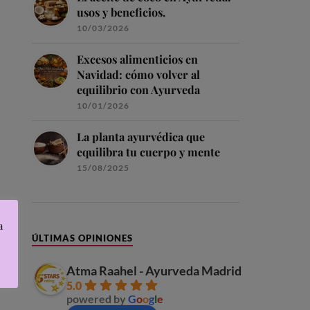
usos y beneficios.
10/03/2026
Excesos alimenticios en
Navidad: cómo volver al
equilibrio con Ayurveda
10/01/2026
La planta ayurvédica que
equilibra tu cuerpo y mente
15/08/2025
a
ÚLTIMAS OPINIONES
Atma Raahel - Ayurveda Madrid
5.0
powered by
G
o
o
g
l
e