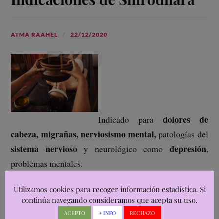
ATMA RAAHEL
22/12/2020
dolores de
Indicado para
cabeza, migrañas, nerviosismo mental,
patologías del
sistema nervioso
depresión
y neurológico como
,
problemas mentales.
Utilizamos cookies para recoger información estadística. Si
alzheimer
esquizofrenia
Previene el
, ayuda a la
.
continúa navegando consideramos que acepta su uso.
También mejora la memoria, problemas de
ACEPTO
+ INFO
RECHAZO